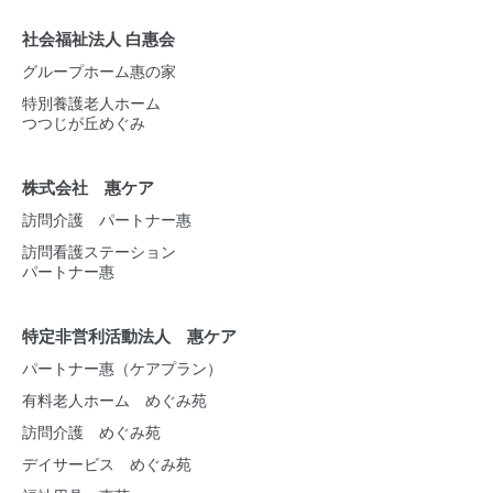
合。
2-法令に基づき裁判所や警察等の公的機関から要請があった
社会福祉法人 白惠会
場合
グループホーム惠の家
3-法令に特別の規定がある場合
4-お客様や第三者の生命・身体・財産・名誉を損なうおそれ
特別養護老人ホーム
があり、本人の同意を得ることができない場合
つつじが丘めぐみ
5-法令や当法人のご利用規約・注意事項に反する行動から、
当法人の権利、財産またはサービスを保護または防禦する必
株式会社 惠ケア
要があり、本人の同意を得ることができない場合
訪問介護 パートナー惠
個人情報の安全対策
訪問看護ステーション
当法人は、個人情報の正確性及び安全性確保のために、セキ
パートナー惠
ュリティに万全の対策を講じています。
特定非営利活動法人 惠ケア
ご本人の照会
お客さまがご本人の個人情報の照会・修正・削除などをご希
パートナー惠（ケアプラン）
望される場合には、ご本人であることを確認の上、対応させ
有料老人ホーム めぐみ苑
ていただきます。
訪問介護 めぐみ苑
法令、規範の遵守と見直し 当法人は、保有する個人情報
デイサービス めぐみ苑
に関して適用される日本の法令、その他規範を遵守するとと