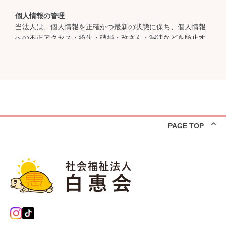
個人情報の管理
当法人は、個人情報を正確かつ最新の状態に保ち、個人情報
への不正アクセス・紛失・破損・改ざん・漏洩などを防止す
るため、セキュリティシステムの維持・管理体制の整備・社
員教育の徹底等の必要な措置を講じ、安全対策を実施し個人
情報の厳重な管理を行ないます。
個人情報の利用目的
お客さまからお預かりした個人情報は、当法人からのご連絡
や業務のご案内やご質問に対する回答などに電子メールや資
PAGE TOP
料を利用します。
個人情報の第三者への開示・提供の禁止
当法人は、お預かりした個人情報を適切に管理し、次のいず
れかに該当する場合を除き、個人情報を第三者に開示いたし
ません。
1-お客さまの同意が得られた場合、お客さまが希望されるサ
ービスを行なうために当法人が業務を委託する関係者に対し
て開示する場合法令に基づき開示することが必要である場