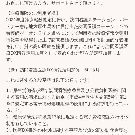
お過ごし頂けるよう、サポートさせて頂きます。
【医療保険のご利用者様】
2024年度診療報酬改定に伴い、訪問看護ステーション パー
トナー惠は地方厚生局等に届け出た訪問看護ステーションの
看護師が、オンライン資格によって利用者の診療情報や薬剤
情報等を取得した上で訪問看護の実施に関する計画的な管理
を行い、質の高い医療を提供します。これにより訪問看護医
療DX情報活用加算として定められた額を所定額加算しま
す。
（新）訪問看護医療DX情報活用加算 50円/月
これに関する施設基準は以下の通りです。
1．厚生労働省が示す訪問看護療養費及び公費負担医療に関
する費用の請求に対する命令（平成4年厚生省令第5号）第1
条に規定する電子情報処理組織の使用による請求を行ってい
ること。
2．健康保険法第3条第13項に規定する電子資格確認を行う体
制を有していること。
3．医療DX推進の体制に関する事項及び質の高い訪問看護を